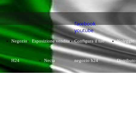
facebook
youtube
Negozio
Esposizione vendita
Configura il tuo
Noleggio
H24
Necta
negozio h24
Distributo
Bianchi
Gpe
SandenVendo