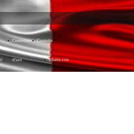
Comodato
Contatto
ri
d'uso
Chatta con
whatsapp
Contatto