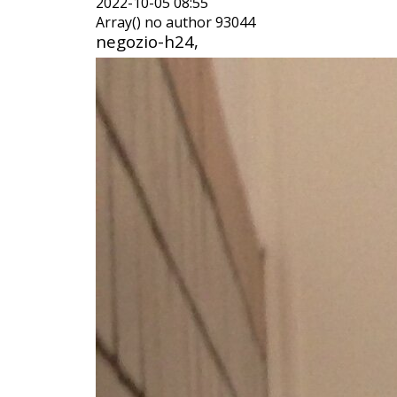
2022-10-05 08:55
Array() no author 93044
negozio-h24,