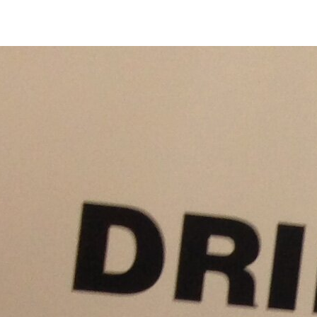
Fas
Oggettistica
Fiori
Voce