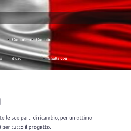
Comodato
Contatto
ri
d'uso
Chatta con
whatsapp
o
Contatto
e le sue parti di ricambio, per un ottimo
 per tutto il progetto.