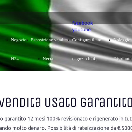
facebook
youtube
Negozio
Esposizione vendita
Configura il tuo
Noleggio
H24
Necta
negozio h24
Distributo
Bianchi
Vendita usato garantit
Gpe
SandenVendo
 garantito 12 mesi 100% revisionato e rigenerato in tutt
ndo molto denaro. Possibilità di rateizzazione da €.5000