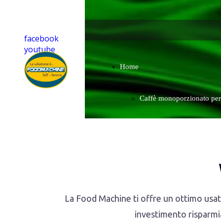
facebook
youtube
Home
Caffè monoporzionato per
casa compatibile
La Food Machine ti offre un ottimo usato
investimento risparmia